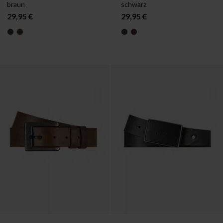
braun
schwarz
29,95 €
29,95 €