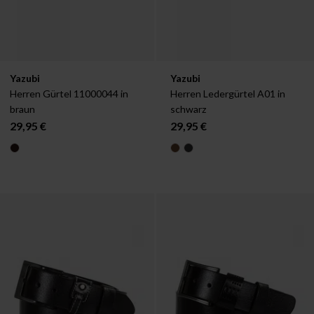
Verfügbar in:
Verfügbar in:
Yazubi
Yazubi
90 cm
95 cm
100 cm
105 cm
90 cm
95 cm
100 cm
Herren Gürtel 11000044 in 
Herren Ledergürtel A01 in 
braun
schwarz
29,95 €
29,95 €