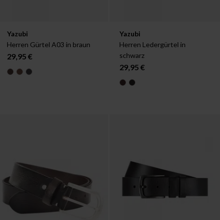
Verfügbar in:
Verfügbar in:
Yazubi
Yazubi
90 cm
95 cm
Herren Gürtel A03 in braun
Herren Ledergürtel in 
schwarz
29,95 €
29,95 €