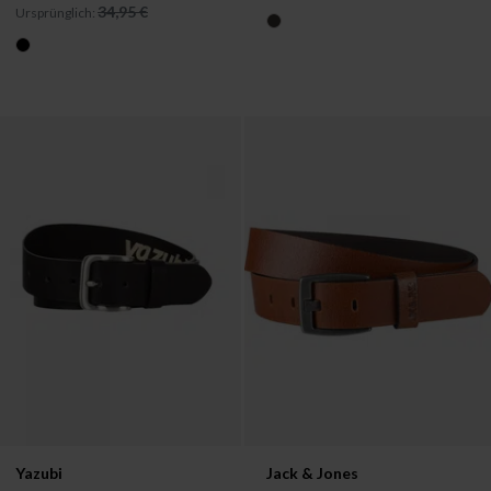
34,95 €
Ursprünglich:
Verfügbar in:
Verfügbar in:
Yazubi
Jack & Jones
90 cm
75 cm