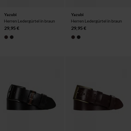
Verfügbar in:
Verfügbar in:
Yazubi
Yazubi
95 cm
100 cm
105 cm
110 cm
90 cm
95 cm
100 cm
105 cm
Herren Ledergürtel in braun
Herren Ledergürtel in braun
29,95 €
29,95 €