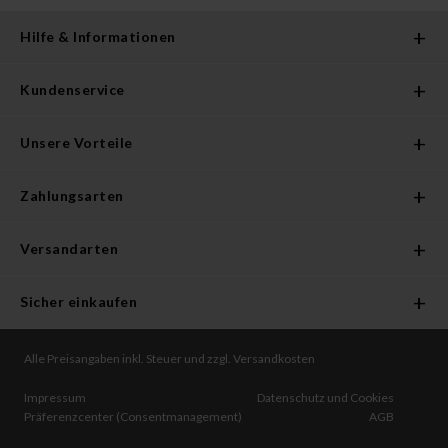
Hilfe & Informationen
Kundenservice
Unsere Vorteile
Zahlungsarten
Versandarten
Sicher einkaufen
Alle Preisangaben inkl. Steuer und zzgl. Versandkosten
Impressum
Datenschutz und Cookies
Präferenzcenter (Consentmanagement)
AGB