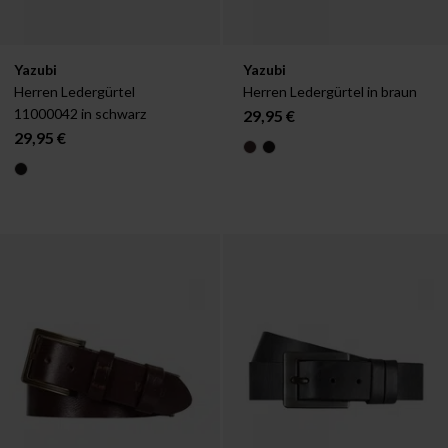
Verfügbar in:
Verfügbar in:
Yazubi
Yazubi
90 cm
95 cm
100 cm
110 cm
85 cm
95 cm
100 cm
105 cm
Herren Ledergürtel 
Herren Ledergürtel in braun
11000042 in schwarz
29,95 €
29,95 €