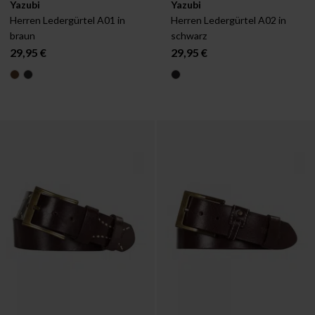
Verfügbar in:
Verfügbar in:
Yazubi
Yazubi
90 cm
95 cm
100 cm
105 cm
90 cm
95 cm
100 cm
105 cm
Herren Ledergürtel A01 in 
Herren Ledergürtel A02 in 
braun
schwarz
29,95 €
29,95 €