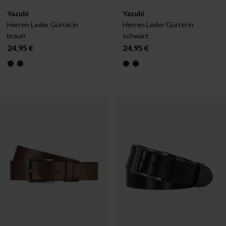
Verfügbar in:
Verfügbar in:
Yazubi
Yazubi
100 cm
95 cm
Herren Leder Gürtel in 
Herren Leder Gürtel in 
braun
schwarz
24,95 €
24,95 €