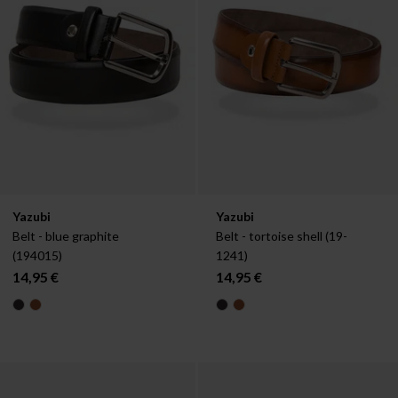
Verfügbar in:
Verfügbar in:
Yazubi
Yazubi
90
95
100
105
110
90
95
100
105
110
Belt - blue graphite 
Belt - tortoise shell (19-
cm
cm
cm
cm
cm
cm
cm
cm
cm
cm
(194015)
1241)
14,95 €
14,95 €