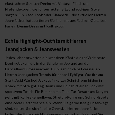
elastischem Stretch-Denim mit Vintage-Finish und
Nietendekoren, die für perfekten Sitz und rockigen Style
sorgen. Ob Used-Look oder Glamrock – die aktuellen Herren
Jeansjacken katapultieren Sie in ein neues Fashion-Zeitalter.
Für ein Denim-Dress mit Kultfaktor.
Echte Highlight-Outfits mit Herren
Jeansjacken & Jeanswesten
Jedes Jahr entwerfen die kreativen Köpfe dieser Welt neue
Denim-Jacken, die in der Schule, im Job und auf dem
Dancefloor Furore machen. ClubFashion24 hat die neuen
Herren Jeansjacken Trends für echte Highlight-Outfits am
Start. Acid Washed Jackets in kurzer Schnittform bilden in
Kombi mit Straight-Leg-Jeans und
Poloshirt
einen Look mit
sportivem Touch. Ein Blouson mit Fake-Fur-Besatz am Kragen
geht mit Rollkragenpullover, Stretch-Röhre und Schnür-Boots
eine coole Performance ein. Wenn Sie gerne lässig unterwegs
sind, sollten Sie sich in eine Oversize Herren Jeansjacke
hüllen, die Ihnen reichlich Bewegungsfreiheit lässt und Sie