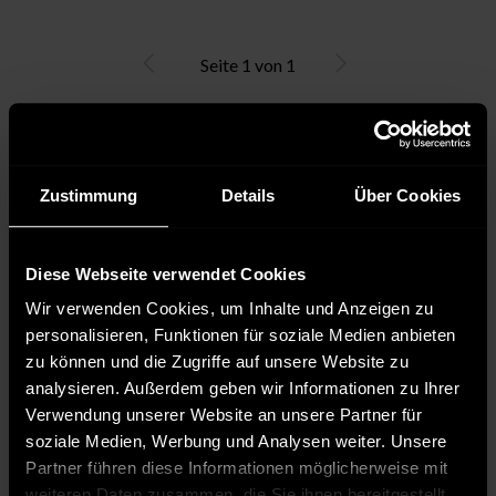
Seite
1
von
1
Jeansjacken für Herren – Modewaffe für den
unkomplizierten Freizeit-Look
Zustimmung
Details
Über Cookies
Denim ist Kult. Neben Jeanshosen, Westen und Hemden
machen Herren Jeansjacken Furore als unangefochtene Stars
Diese Webseite verwendet Cookies
im Fashion-Land. Die trashigen Stylepartner sind eine schwer
zu toppende Modewaffe für den unkomplizierten Freizeit-
Wir verwenden Cookies, um Inhalte und Anzeigen zu
Look. Herren Jeansjacken verkörpern authentische Lebensart
personalisieren, Funktionen für soziale Medien anbieten
mit einem Schuss Coolness. Heute präsentieren sich die
zu können und die Zugriffe auf unsere Website zu
Denim-Hits in allen erdenklichen Schnittgebungen, Farben und
analysieren. Außerdem geben wir Informationen zu Ihrer
Waschungen, mit auffälligen Stitchings oder kuscheligem
Verwendung unserer Website an unsere Partner für
Fake-Fur-Besatz. Männer profitieren von einer schier
soziale Medien, Werbung und Analysen weiter. Unsere
grenzenlosen Style-Vielfalt und kreieren Outfits mit Spirit, die
Partner führen diese Informationen möglicherweise mit
frischen Schwung in den Modealltag bringen. Waschechte
weiteren Daten zusammen, die Sie ihnen bereitgestellt
Jeans-Fans drehen eine Runde im ClubFashion24 Store und