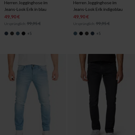
W29/L30
W29/L32
W29/L34
W30/L30
W29/L30
W30/L32
W29/L32
W30/L34
W29/L34
W31/L30
W30
Herren Jogginghose im 
Herren Jogginghose im 
Jeans-Look Erik in blau
Jeans-Look Erik indigoblau 
49,90 €
49,90 €
99,95 €
99,95 €
Ursprünglich:
Ursprünglich:
+
5
+
5