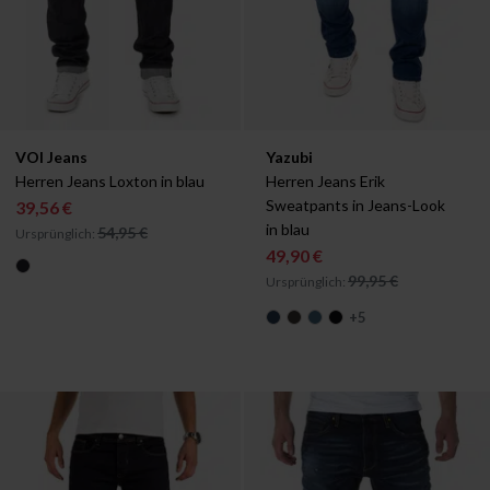
Verfügbar in:
Verfügbar in:
VOI Jeans
Yazubi
W30/L34
W29/L32
W29/L34
Herren Jeans Loxton in blau
Herren Jeans Erik 
Sweatpants in Jeans-Look 
39,56 €
in blau
54,95 €
Ursprünglich:
49,90 €
99,95 €
Ursprünglich:
+
5