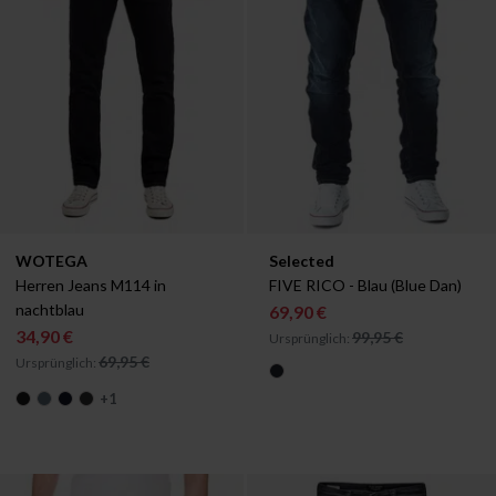
Verfügbar in:
Verfügbar in:
WOTEGA
Selected
W29/L34
W30/L34
Herren Jeans M114 in 
FIVE RICO - Blau (Blue Dan)
nachtblau
69,90 €
34,90 €
99,95 €
Ursprünglich:
69,95 €
Ursprünglich:
+
1