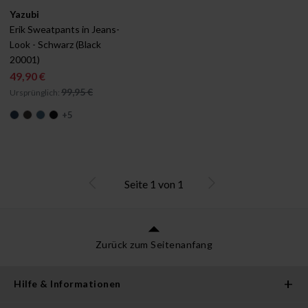
Verfügbar in:
Yazubi
Erik Sweatpants in Jeans-
Look - Schwarz (Black 
20001)
49,90 €
99,95 €
Ursprünglich:
+
5
Seite
1
von
1
Zurück zum Seitenanfang
Hilfe & Informationen