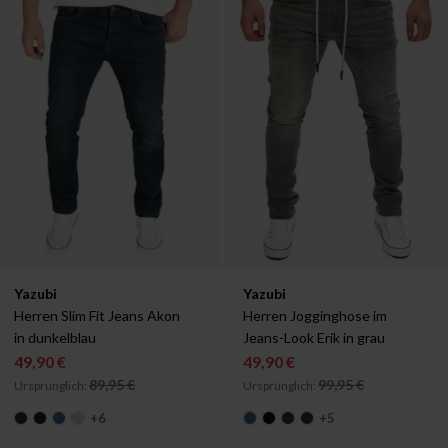
Verfügbar in:
Verfügbar in:
Yazubi
Yazubi
W29/L30
W29/L32
W29/L34
W30/L30
W29/L30
W30/L32
W29/L32
W30/L34
W29/L34
W31/L30
W30
Herren Slim Fit Jeans Akon 
Herren Jogginghose im 
in dunkelblau
Jeans-Look Erik in grau
49,90 €
49,90 €
89,95 €
99,95 €
Ursprünglich:
Ursprünglich:
+
6
+
5