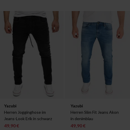
Verfügbar in:
Verfügbar in:
Yazubi
Yazubi
W29/L30
W29/L32
W29/L34
W30/L30
W29/L30
W30/L32
W29/L32
W30/L34
W29/L34
W31/L30
W30
Herren Jogginghose im 
Herren Slim Fit Jeans Akon 
Jeans-Look Erik in schwarz
in denimblau
49,90 €
49,90 €