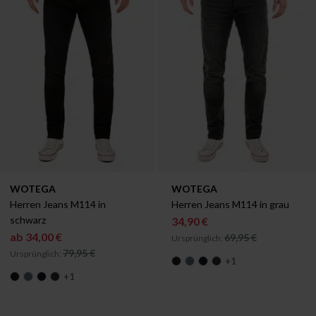
Verfügbar in:
Verfügbar in:
WOTEGA
WOTEGA
W29/L34
W30/L34
W33/L34
W30/L34
Herren Jeans M114 in 
Herren Jeans M114 in grau
schwarz
34,90 €
ab
34,00 €
69,95 €
Ursprünglich:
79,95 €
Ursprünglich:
+
1
+
1