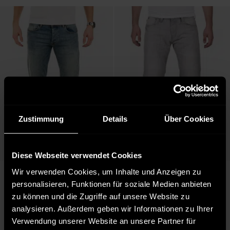
Zustimmung
Details
Über Cookies
Diese Webseite verwendet Cookies
Verfügbar in:
Verfügbar in:
Wir verwenden Cookies, um Inhalte und Anzeigen zu
WOTEGA
Indicode
W34/L30
W28/L32
W29/L32
personalisieren, Funktionen für soziale Medien anbieten
Jeans M114 - Blau (Blue 
Herren Jeans Clay in grau
Mirage 184215)
zu können und die Zugriffe auf unsere Website zu
39,90 €
ab
34,00 €
analysieren. Außerdem geben wir Informationen zu Ihrer
59,95 €
Ursprünglich:
79,95 €
Verwendung unserer Website an unsere Partner für
Ursprünglich: