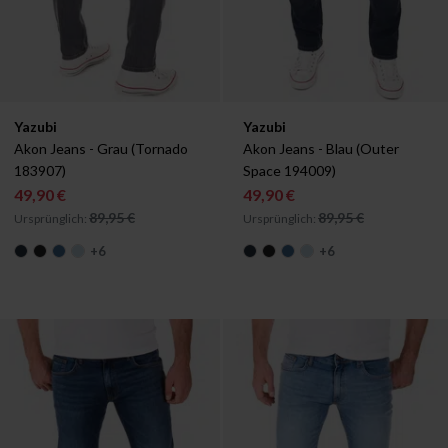
Verfügbar in:
Verfügbar in:
Yazubi
Yazubi
W29/L32
W29/L34
W30/L34
W31/L34
W29/L32
W29/L34
W30/L34
W31
Akon Jeans - Grau (Tornado 
Akon Jeans - Blau (Outer 
183907)
Space 194009)
49,90 €
49,90 €
89,95 €
89,95 €
Ursprünglich:
Ursprünglich:
+
6
+
6