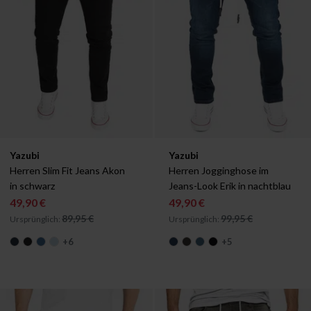
Verfügbar in:
Verfügbar in:
Yazubi
Yazubi
W29/L30
W29/L32
W29/L34
W30/L30
W29/L30
W30/L32
W29/L32
W30/L34
W29/L34
W31/L30
W30
Herren Slim Fit Jeans Akon 
Herren Jogginghose im 
in schwarz
Jeans-Look Erik in nachtblau
49,90 €
49,90 €
89,95 €
99,95 €
Ursprünglich:
Ursprünglich:
+
6
+
5