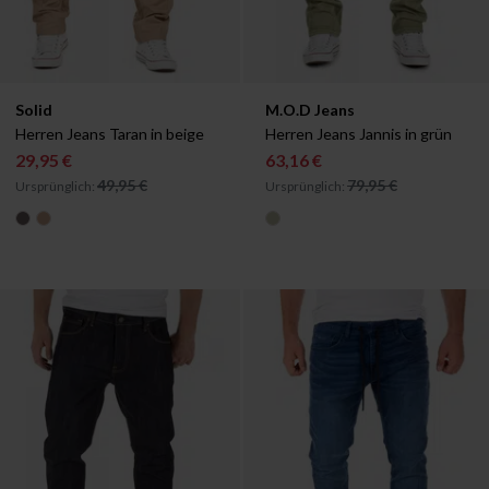
Verfügbar in:
Verfügbar in:
Solid
M.O.D Jeans
W28/L34
W31/L32
Herren Jeans Taran in beige
Herren Jeans Jannis in grün
29,95 €
63,16 €
49,95 €
79,95 €
Ursprünglich:
Ursprünglich: