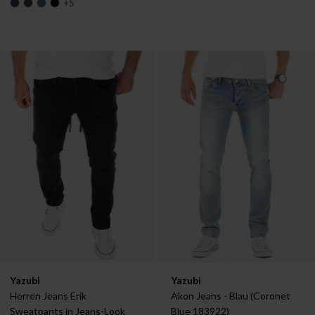
+
5
Verfügbar in:
Verfügbar in:
Yazubi
Yazubi
W31/L34
W32/L32
Herren Jeans Erik 
Akon Jeans - Blau (Coronet 
Sweatpants in Jeans-Look
Blue 183922)