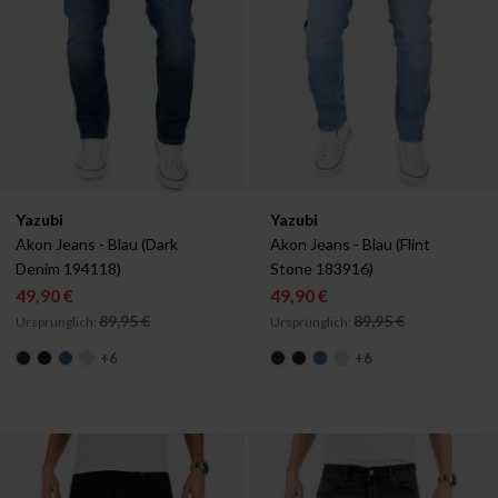
Verfügbar in:
Verfügbar in:
Yazubi
Yazubi
W29/L34
W30/L34
W31/L34
W33/L34
W29/L34
W30/L34
W33/L30
Akon Jeans - Blau (Dark 
Akon Jeans - Blau (Flint 
Denim 194118)
Stone 183916)
49,90 €
49,90 €
89,95 €
89,95 €
Ursprünglich:
Ursprünglich:
+
6
+
6