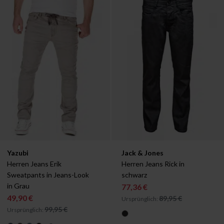
Verfügbar in:
Verfügbar in:
Yazubi
Jack & Jones
W29/L34
W28/L32
Herren Jeans Erik 
Herren Jeans Rick in 
Sweatpants in Jeans-Look 
schwarz
in Grau
77,36 €
49,90 €
89,95 €
Ursprünglich:
99,95 €
Ursprünglich: