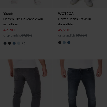
Verfügbar in:
Verfügbar in:
Yazubi
WOTEGA
W29/L30
W29/L32
W29/L34
W30/L30
W29/L30
W30/L32
W29/L32
W30/L34
W29/L34
W31/L30
W30
Herren Slim Fit Jeans Akon 
Herren Jeans Travis in 
in hellblau
dunkelblau
49,90 €
49,90 €
89,95 €
59,95 €
Ursprünglich:
Ursprünglich:
+
6