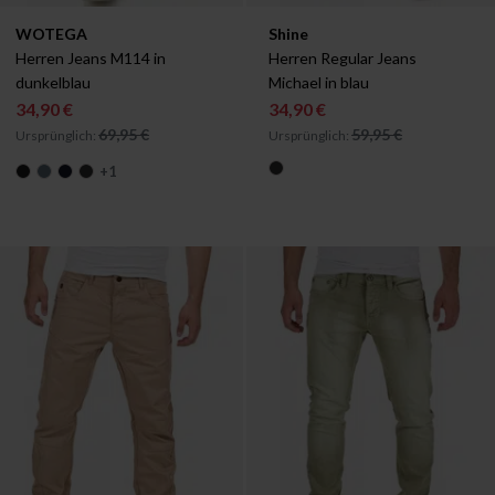
Verfügbar in:
Verfügbar in:
WOTEGA
Shine
W30/L34
W29/L32
Herren Jeans M114 in 
Herren Regular Jeans 
dunkelblau
Michael in blau
34,90 €
34,90 €
69,95 €
59,95 €
Ursprünglich:
Ursprünglich:
+
1