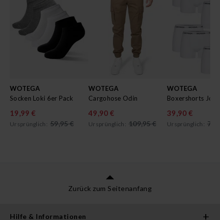
WOTEGA
WOTEGA
WOTEGA
Socken Loki 6er Pack
Cargohose Odin
19,99 €
49,90 €
39,90 €
59,95 €
109,95 €
79,
Ursprünglich:
Ursprünglich:
Ursprünglich:
Zurück zum Seitenanfang
Hilfe & Informationen