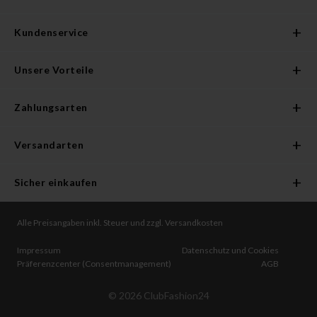
Kundenservice
Unsere Vorteile
Zahlungsarten
Versandarten
Sicher einkaufen
Alle Preisangaben inkl. Steuer und zzgl. Versandkosten
Impressum
Datenschutz und Cookies
Präferenzcenter (Consentmanagement)
AGB
©
2026
ClubFashion24