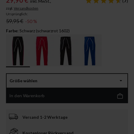
29,90 €
(
7
)
inkl. MwSt.,
zzgl.
Versandkosten
Ursprünglich:
59,95 €
-50 %
Farbe:
Schwarz (schwarzrot 1602)
Größe wählen
In den Warenkorb
Versand 1-2 Werktage
Kostenloser Rückversand