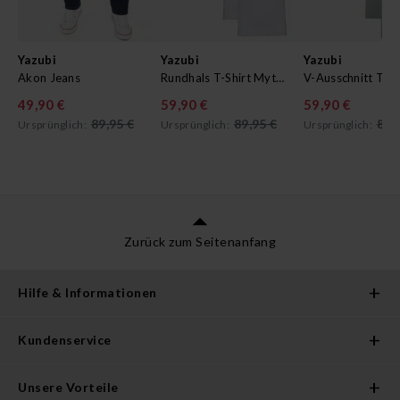
Yazubi
Yazubi
Yazubi
Akon Jeans
Rundhals T-Shirt Mythic im 5er Pack
49,90 €
59,90 €
59,90 €
89,95 €
89,95 €
89,
Ursprünglich:
Ursprünglich:
Ursprünglich:
Zurück zum Seitenanfang
Hilfe & Informationen
Kundenservice
Unsere Vorteile