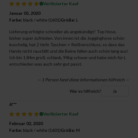
Verifizierter Kauf
Januar 05, 2020
Farbe:
black / white (1601)
Größe:
L
Lieferung erfolgte schneller als angekündigt! Top Hose,
bisher super zufrieden. Von innen ist die Jogginghose schön
kuschelig, hat 2 tiefe Taschen + Reißverschluss, so dass das
Handy nicht rausfällt und die Beine fallen auch schön lang aus!
Ich bin 1.84m groß, schlank, 94kg schwer und habe mich für L
entschieden was auch sehr gut passt.
— 1 Person fand diese Informationen hilfreich —
War es hilfreich?
Ja
A***
Verifizierter Kauf
Februar 02, 2020
Farbe:
black / white (1601)
Größe:
M