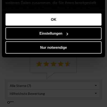
weiteren Daten zusammen, die Sie ihnen bereitgestellt
haben oder die sie im Rahmen Ihrer Nutzung der Dienste
gesammelt haben.
OK
Wie funktionieren
Kundenbewertungen
Einstellungen
Bewertungen?
Sternebewertung
4,6
Nur notwendige
Alle Sterne (
7
)
Hilfreichste Bewertung
O***