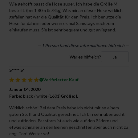
Wie gehofft passt die Hose super. Ich habe die Größe M
bestellt. (bei 1,80m & 78kg) Was mir an dieser Hose wirklich
gefallen hat war die Qualität für den Preis. Ich benutze die
Hose für daheim oder wenn es mal Samstags noch zum
einkaufen muss. Sie ist sehr bequem und gut anliegend.
— 1 Person fand diese Informationen hilfreich —
War es hilfreich?
Ja
S***** S*
Verifizierter Kauf
Januar 04, 2020
Farbe:
black / white (1601)
Größe:
L
Wirklich schön! Bei dem Preis habe ich nicht mit so einem
guten Stoff und Qualität gerechnet. Ich bin sehr überrascht
und zufrieden. Passform ist auch wie auf den Bildern und
etwas schmaler an den Beinen geschnitten aber auch nicht zu
eng. Top! Weiter so!