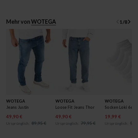
Mehr von
WOTEGA
1
/
8
WOTEGA
WOTEGA
WOTEGA
Jeans Justin
Loose Fit Jeans Thor
Socken Loki 6er 
49,90 €
49,90 €
19,99 €
89,95 €
79,95 €
59,
Ursprünglich:
Ursprünglich:
Ursprünglich: