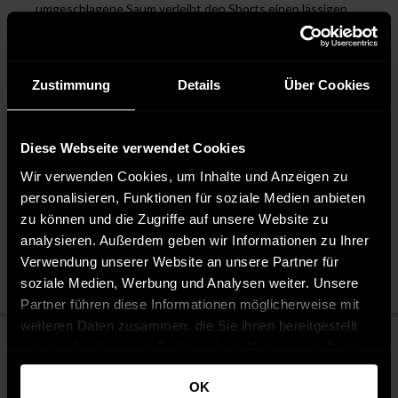
umgeschlagene Saum verleiht den Shorts einen lässigen
Look.
STYLE: Perfekt für Casual- und Freizeit-Outfits. Diese
Shorts sind ein vielseitiges Basic, das in keiner
Zustimmung
Details
Über Cookies
Sommergarderobe fehlen sollte.
Diese Webseite verwendet Cookies
Pflegehinweise
Wir verwenden Cookies, um Inhalte und Anzeigen zu
personalisieren, Funktionen für soziale Medien anbieten
Pflegeleicht 30 °C
zu können und die Zugriffe auf unsere Website zu
Bleichen nicht erlaubt
Nicht chemisch reinigen
analysieren. Außerdem geben wir Informationen zu Ihrer
Bügeln mit mittlerer Temperatur
Verwendung unserer Website an unsere Partner für
soziale Medien, Werbung und Analysen weiter. Unsere
Partner führen diese Informationen möglicherweise mit
weiteren Daten zusammen, die Sie ihnen bereitgestellt
haben oder die sie im Rahmen Ihrer Nutzung der Dienste
gesammelt haben.
OK