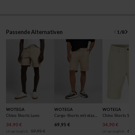
Passende Alternativen
1
/
8
WOTEGA
WOTEGA
WOTEGA
Chino Shorts Luno
Cargo-Shorts mit elastischem Bund Atlas
Chino Shorts Spri
34,90 €
69,95 €
34,90 €
59,95 €
69,
Ursprünglich:
Ursprünglich: