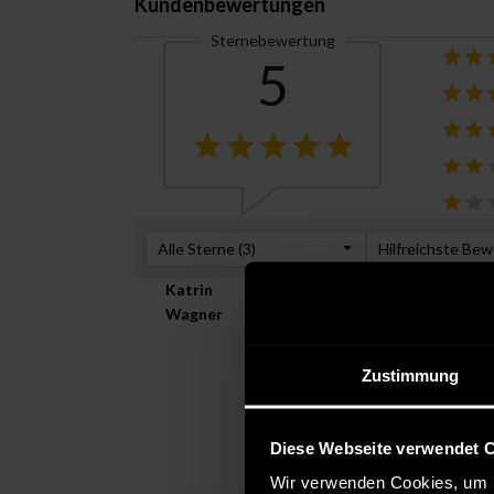
Kundenbewertungen
Sternebewertung
5
Alle Sterne (
3
)
Hilfreichste Be
Katrin
Verifizierte
Wagner
August 07, 2020
Farbe:
Größe:
M
Versanddi
Zustimmung
sehr schnelle unkomplizierte
Diese Webseite verwendet 
— 1 Person fand diese Informat
Wir verwenden Cookies, um I