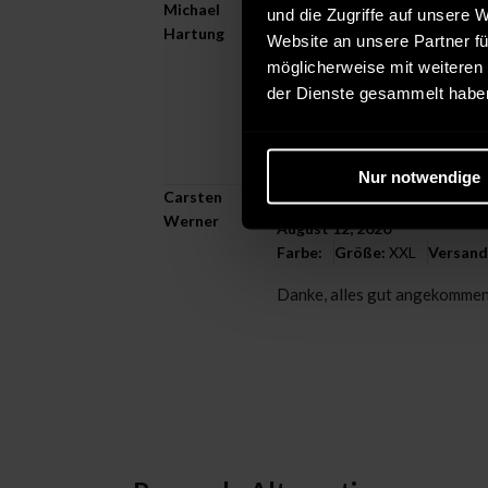
Michael
Verifizierte
und die Zugriffe auf unsere 
Hartung
Website an unsere Partner fü
Mai 18, 2021
Farbe:
Größe:
M
Versanddi
möglicherweise mit weiteren
der Dienste gesammelt habe
Nur notwendige
Carsten
Verifizierte
Werner
August 12, 2020
Farbe:
Größe:
XXL
Versand
Danke, alles gut angekomme