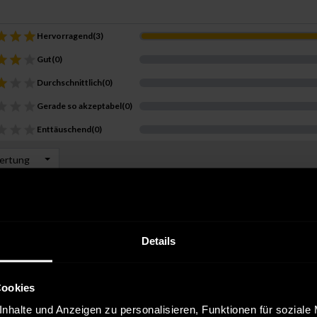
Hervorragend
(
3
)
Gut
(
0
)
Durchschnittlich
(
0
)
Gerade so akzeptabel
(
0
)
Enttäuschend
(
0
)
wertung
r Kauf
enstleister:
DHL
Details
 Lieferung Produkt wie vorgestellt gerne wieder
Cookies
ionen hilfreich —
nhalte und Anzeigen zu personalisieren, Funktionen für soziale