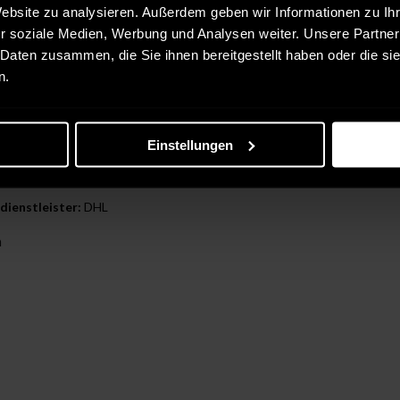
r Kauf
Website zu analysieren. Außerdem geben wir Informationen zu I
r soziale Medien, Werbung und Analysen weiter. Unsere Partner
enstleister:
DHL
 Daten zusammen, die Sie ihnen bereitgestellt haben oder die s
n.
Einstellungen
r Kauf
dienstleister:
DHL
n