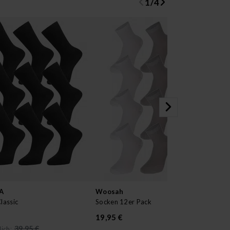
1
/
4
A
Woosah
Wo
lassic
Socken 12er Pack
Soc
19,95 €
19
39,95 €
ich: