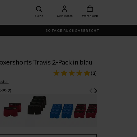
Suche
Dein Konto
Warenkorb
30 TAGE RÜCKGABERECHT
xershorts Travis 2-Pack in blau
(
3
)
osten
93922)