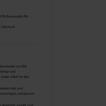
: 92% Baumwolle 8%
t: Elastisch
 Baumwolle und 8%
dehnbar und
sorgt. Ideal für den
imalen Halt und
 einzuengen, und passen
abelprint 'yazubi' und