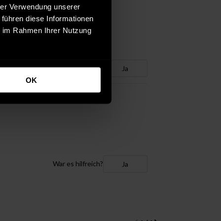
hrer Verwendung unserer
 führen diese Informationen
ie im Rahmen Ihrer Nutzung
War es hilfreich?
Ja
OK
War es hilfreich?
Ja