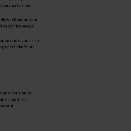
Boxershorts einen
tzlichen Komfort und
d im Schrittbereich
erbar und eignen sich
tag oder beim Sport.
chen nicht erlaubt
ln mit mittlerer
peratur