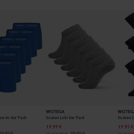
WOTEGA
WOTEG
oe im 6er Pack
Socken Loki 6er Pack
Socken C
19,99 €
19,95 €
69,95 €
59,95 €
Ursprünglich:
Ursprüngl