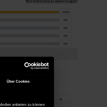
Wie funktionieren Bewertungen?
100
%
0
%
0
%
0
%
0
%
Über Cookies
War es hilfreich?
Ja
 Medien anbieten zu können