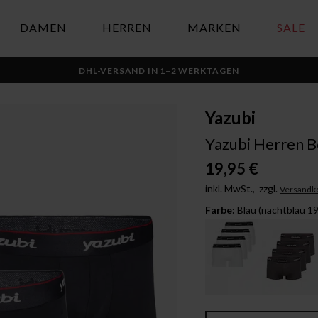
DAMEN
HERREN
MARKEN
SALE
DHL-VERSAND IN 1–2 WERKTAGEN
Yazubi
Yazubi Herren Bo
19,95 €
inkl. MwSt.,
zzgl.
Versandk
Farbe:
Blau (nachtblau 1