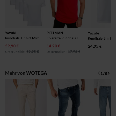
Yazubi
PITTMAN
Yazubi
Rundhals T-Shirt Mythic im 5er Pack
Oversize Rundhals T-shirt Quin
Rundhals-Shirt N
59,90 €
14,90 €
24,95 €
89,95 €
17,95 €
Ursprünglich:
Ursprünglich:
Mehr von
WOTEGA
1
/
8