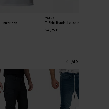
Yazubi
WO
T-Shirt Rundhalsausschnitt Basic 2er pack
V-A
-Shirt Noah
24,95 €
19
Urs
1
/
4