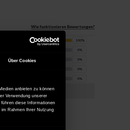
Wie funktionieren Bewertungen?
100
%
0
%
0
%
Über Cookies
0
%
0
%
 Medien anbieten zu können
hrer Verwendung unserer
 führen diese Informationen
ie im Rahmen Ihrer Nutzung