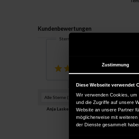
Tem
Kundenbewertungen
Sternebewertung
5
Zustimmung
Diese Webseite verwendet 
Wir verwenden Cookies, um I
Alle Sterne (
1
)
Hilfreichste Be
und die Zugriffe auf unsere 
Anja Laske
Verifizierte
Website an unsere Partner fü
möglicherweise mit weiteren
August 26, 2020
der Dienste gesammelt habe
Farbe:
Größe:
S
Versanddie