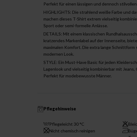
Perfekt für einen lässigen und dennoch stilvollen 
HIGHLIGHTS: Die strahlend weiße Farbe und das
machen dieses T-Shirt extrem vielseitig kombinierb
Sport oder semi-formelle Anlässe.
DETAILS: Mit einem klassischen Rundhalsaussch
kratzendes Markenlabel auf der Innenseite, biete
maximalen Komfort. Die extra lange Schnittform s
modernen Look.
STYLE: Ein Must-Have Basic für jeden Kleiderschr
Lagenlook und vielseitig kombinierbar mit Jeans,
Perfekt für modebewusste Männer.
Pflegehinweise
Pflegeleicht 30 °C
Blei
Nicht chemisch reinigen
Büge