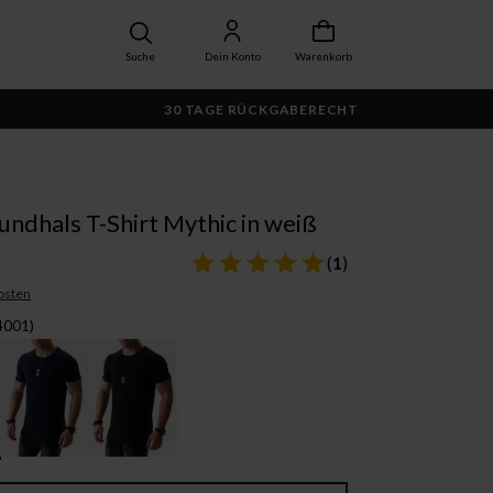
Suche
Dein Konto
Warenkorb
30 TAGE RÜCKGABERECHT
ndhals T-Shirt Mythic in weiß
(
1
)
osten
4001)