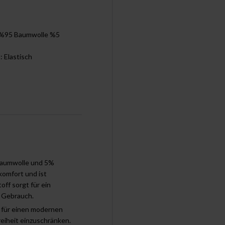
: %95 Baumwolle %5
t: Elastisch
Baumwolle und 5%
komfort und ist
ff sorgt für ein
n Gebrauch.
 für einen modernen
eiheit einzuschränken.