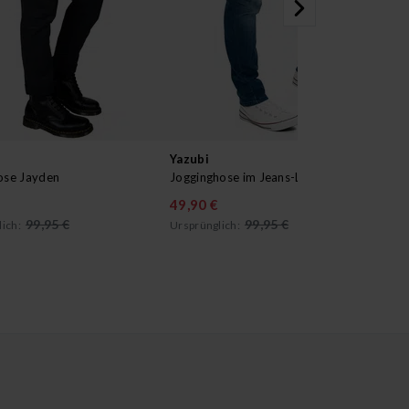
Yazubi
Yaz
ose Jayden
Jogginghose im Jeans-Look Erik
Box
49,90 €
34
99,95 €
99,95 €
ich:
Ursprünglich: