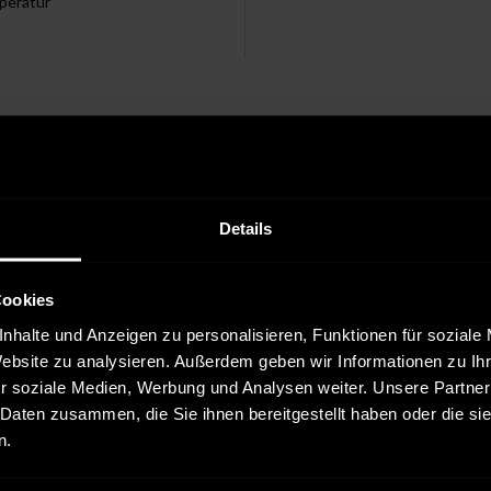
peratur
Hervorragend
(
1
)
Gut
(
0
)
Durchschnittlich
(
0
)
Details
Gerade so akzeptabel
(
0
)
Enttäuschend
(
0
)
Cookies
nhalte und Anzeigen zu personalisieren, Funktionen für soziale
wertung
Website zu analysieren. Außerdem geben wir Informationen zu I
r Kauf
r soziale Medien, Werbung und Analysen weiter. Unsere Partner
 Daten zusammen, die Sie ihnen bereitgestellt haben oder die s
n.
nstleister:
DHL