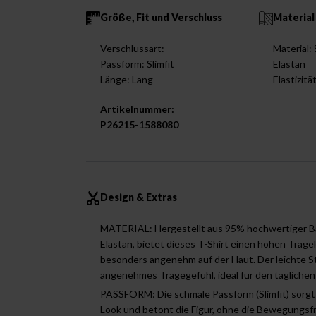
Größe, Fit und Verschluss
Material
Verschlussart:
Material
Passform: Slimfit
Elastan
Länge: Lang
Elastizitä
Artikelnummer:
P26215-1588080
Design & Extras
MATERIAL: Hergestellt aus 95% hochwertiger 
Elastan, bietet dieses T-Shirt einen hohen Trage
besonders angenehm auf der Haut. Der leichte Sto
angenehmes Tragegefühl, ideal für den tägliche
PASSFORM: Die schmale Passform (Slimfit) sorgt
Look und betont die Figur, ohne die Bewegungsfr