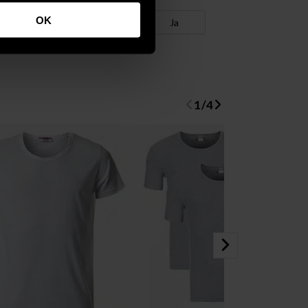
OK
War es hilfreich?
Ja
1
/
4