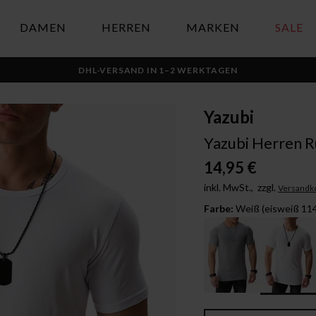
DAMEN
HERREN
MARKEN
SALE
DHL-VERSAND IN 1–2 WERKTAGEN
Yazubi
Yazubi Herren Ru
14,95 €
inkl. MwSt.,
zzgl.
Versandk
Farbe:
Weiß (eisweiß 11