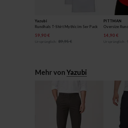
Yazubi
PITTMAN
Rundhals T-Shirt Mythic im 5er Pack
Oversize Rund
59,90 €
14,90 €
89,95 €
Ursprünglich:
Ursprünglich:
Mehr von
Yazubi